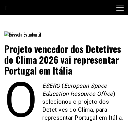
Skip
to
content
Jornal escolar da Escola Secundária de Loulé
Bússola Estudantil
Projeto vencedor dos Detetives
do Clima 2026 vai representar
Portugal em Itália
O
ESERO
(
European Space
Education Resource Office
)
selecionou o projeto dos
Detetives do Clima, para
representar Portugal em Itália.