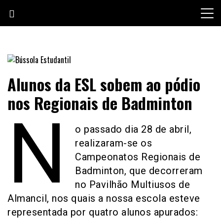
Skip
to
content
Jornal escolar da Escola Secundária de Loulé
Bússola Estudantil
Alunos da ESL sobem ao pódio
nos Regionais de Badminton
N
o passado dia 28 de abril,
realizaram-se os
Campeonatos Regionais de
Badminton, que decorreram
no Pavilhão Multiusos de
Almancil, nos quais a nossa escola esteve
representada por quatro alunos apurados: