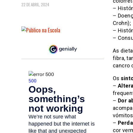
colorret
22 DE ABRIL, 2024
– Histór
– Doença
Crohn);
– Histór
– Consu
As dieta
fibra, 
cancro c
Os
sin
–
Alter
frequen
–
Dor a
acompan
vómitos
–
Perda
cor ver