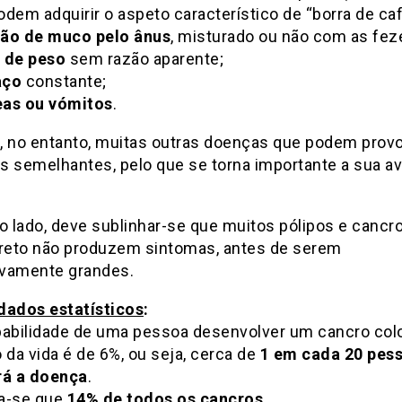
dem adquirir o aspeto característico de “borra de caf
ão de muco pelo ânus
, misturado ou não com as fez
 de peso
sem razão aparente;
aço
constante;
as ou vómitos
.
, no entanto, muitas outras doenças que podem prov
s semelhantes, pelo que se torna
importante a sua av
o lado, deve sublinhar-se que muitos pólipos e cancr
 reto não produzem sintomas, antes de serem
vamente grandes.
dados estatísticos
:
babilidade de uma pessoa desenvolver um cancro colo
 da vida é de 6%, ou seja, cerca de
1 em cada 20 pes
rá a doença
.
a-se que
14% de todos os cancros