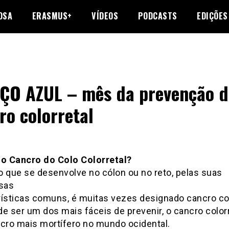
OSA
ERASMUS+
VÍDEOS
PODCASTS
EDIÇÕES
O AZUL – mês da prevenção d
ro colorretal
 o Cancro do Colo Colorretal?
o que se desenvolve no cólon ou no reto, pelas suas
sas
rísticas comuns, é muitas vezes designado cancro col
e ser um dos mais fáceis de prevenir, o cancro colorr
ncro mais mortífero no mundo ocidental.