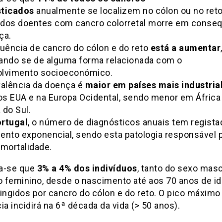
ticados
anualmente se localizem no cólon ou no ret
dos doentes com cancro colorretal morre em conse
ça.
quência de cancro do cólon e do reto
está a aumentar
ando se de alguma forma relacionada com o
lvimento socioeconómico.
valência da doença é
maior em países mais industria
s EUA e na Europa Ocidental, sendo menor em África
 do Sul.
rtugal
, o número de diagnósticos anuais tem regist
ento exponencial, sendo esta patologia responsável 
 mortalidade.
a-se que
3% a 4% dos indivíduos
, tanto do sexo mas
 feminino, desde o nascimento até aos 70 anos de id
ingidos por cancro do cólon e do reto. O pico máximo
ia incidirá na 6ª década da vida (> 50 anos).