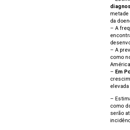
diagnos
metade 
da doen
– A fre
encontr
desenvo
– A pre
como no
América
–
Em Po
crescim
elevada
– Estim
como do
serão at
incidênc