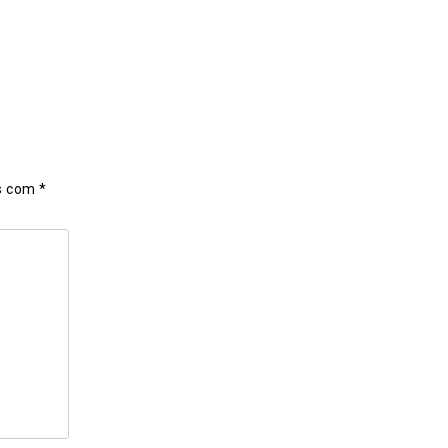
os com
*