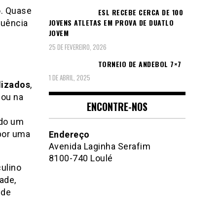
o. Quase
ESL RECEBE CERCA DE 100
JOVENS ATLETAS EM PROVA DE DUATLO
quência
JOVEM
25 DE FEVEREIRO, 2026
,
TORNEIO DE ANDEBOL 7×7
1 DE ABRIL, 2025
lizados
,
 ou na
ENCONTRE-NOS
ado um
por uma
Endereço
Avenida Laginha Serafim
8100-740 Loulé
culino
ade,
 de