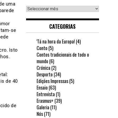
 de uma
Arquivo
 parede
tumor
CATEGORIAS
ntam-se
rede
'Tá na hora da Europa!
(4)
Conto
(5)
ro. Isto
Contos tradicionais de todo o
nhos.
mundo
(6)
Crónica
(2)
Desporto
(34)
tal:
Edições Impressas
(5)
is de 40
Ensaio
(63)
Entrevista
(1)
Erasmus+
(39)
scido de
Galeria
(11)
Nós
(71)