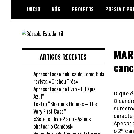
Skip
INÍCIO
NÓS
PROJETOS
POESIA E PR
to
content
Jornal escolar da Escola
Bússola Estudantil
Secundária de Loulé
MARÇ
ARTIGOS RECENTES
canc
Apresentação pública do Tomo B da
revista «Orpheu Três»
Apresentação do livro «O Lápis
O que é
Azul”
O cancr
Teatro “Sherlock Holmes – The
numero
Very First Case”
caracte
«Serei eu livre?» no «Vamos
Apesar d
chatear o Camões!»
o 2º ca
Vencedores do Concurso Literário