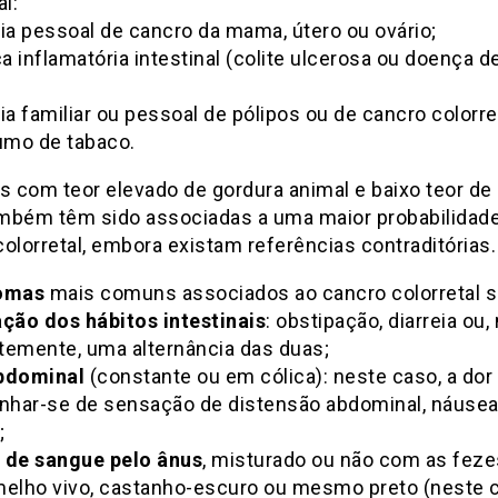
al:
ia pessoal de cancro da mama, útero ou ovário;
 inflamatória intestinal (colite ulcerosa ou doença d
ia familiar ou pessoal de pólipos ou de cancro colorret
mo de tabaco.
s com teor elevado de gordura animal e baixo teor de
também têm sido associadas a uma maior probabilidad
olorretal, embora existam referências contraditórias.
tomas
mais comuns associados ao cancro colorretal s
ação dos hábitos intestinais
: obstipação, diarreia ou,
temente, uma alternância das duas;
bdominal
(constante ou em cólica): neste caso, a dor
har-se de sensação de distensão abdominal, náusea
;
 de sangue pelo ânus
, misturado ou não com as feze
melho vivo, castanho-escuro ou mesmo preto (neste c