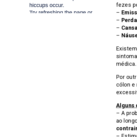
fezes po
–
Emiss
–
Perda
–
Cans
–
Náuse
Existem
sintoma
médica.
Por outr
cólon e
excessi
Alguns 
– A pro
ao longo
contrai
– Estim