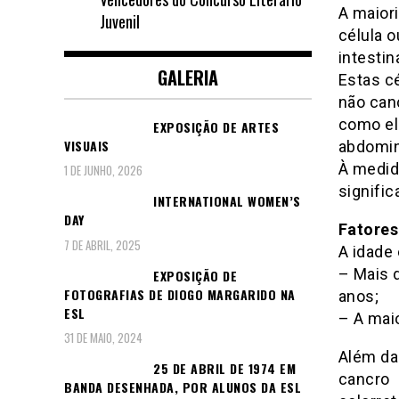
A maior
Juvenil
célula 
intestin
GALERIA
Estas c
não can
como el
EXPOSIÇÃO DE ARTES
VISUAIS
abdomin
À medid
1 DE JUNHO, 2026
signific
INTERNATIONAL WOMEN’S
DAY
Fatores
7 DE ABRIL, 2025
A idade 
– Mais 
EXPOSIÇÃO DE
FOTOGRAFIAS DE DIOGO MARGARIDO NA
anos;
ESL
– A maio
31 DE MAIO, 2024
Além da
25 DE ABRIL DE 1974 EM
cancro
BANDA DESENHADA, POR ALUNOS DA ESL