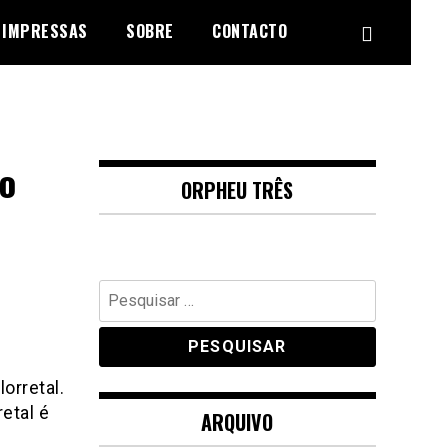
 IMPRESSAS
SOBRE
CONTACTO
o
ORPHEU TRÊS
Pesquisar
por:
orretal.
etal é
ARQUIVO