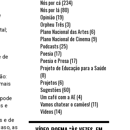
Nós por cá
(234)
Nós por lá
(80)
e
Opinião
(19)
Orpheu Três
(3)
al;
Plano Nacional das Artes
(6)
Plano Nacional de Cinema
(9)
Podcasts
(25)
Poesia
(17)
e de
Poesia e Prosa
(17)
Projeto de Educação para a Saúde
(8)
ão:
Projetos
(6)
 mais
Sugestões
(60)
Um café com a AE
(4)
 pode
Vamos chatear o camões!
(11)
s e
Vídeos
(14)
s e de
aso, as
VÍDEO-POEMA “ÀS VEZES, EM