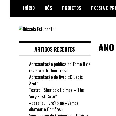
Skip
INÍCIO
NÓS
PROJETOS
POESIA E PR
to
content
Jornal escolar da Escola
Bússola Estudantil
Secundária de Loulé
ANO 
ARTIGOS RECENTES
Apresentação pública do Tomo B da
revista «Orpheu Três»
Apresentação do livro «O Lápis
Azul”
Teatro “Sherlock Holmes – The
Very First Case”
«Serei eu livre?» no «Vamos
chatear o Camões!»
Vencedores do Concurso Literário