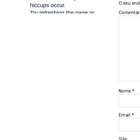
O seu end
Comentár
Nome
*
Email
*
Site