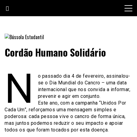
Skip
to
content
Jornal escolar da Escola Secundária de Loulé
Bússola Estudantil
Cordão Humano Solidário
N
o passado dia 4 de fevereiro, assinalou-
se o Dia Mundial do Cancro – uma data
internacional que nos convida a informar,
prevenir e agir em conjunto.
Este ano, com a campanha “Unidos Por
Cada Um”, reforçamos uma mensagem simples e
poderosa: cada pessoa vive o cancro de forma única,
mas juntos podemos reduzir o seu impacto e apoiar
todos os que foram tocados por esta doença.