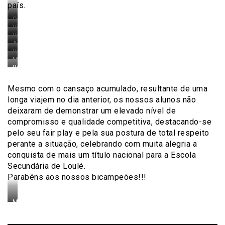
país.
Vicente
Afonso
Os
(
Vicente
atletas
12.ºB)
Vicente
Afonso
na
e
Angel
Afonso
(
preparação
Angel
Vicente
Lopez
(
12.ºB)
para
Lopez
Martim
Afonso
(11.ºJ)
12.ºB)
num
a
Bernardo
(11.ºJ)
Horta
(
num
num
momento
partida
Cunha
com
(12.ºUp2)
12.ºB)
momento
momento
da
(11.ºA)
o
durante
num
Mesmo com o cansaço acumulado, resultante de uma
da
da
prova
num
professor
a
momento
prova
prova
longa viajem no dia anterior, os nossos alunos não
momento
Rui
corrida
da
deixaram de demonstrar um elevado nível de
da
Medina
prova
compromisso e qualidade competitiva, destacando-se
prova
pelo seu fair play e pela sua postura de total respeito
perante a situação, celebrando com muita alegria a
conquista de mais um título nacional para a Escola
Secundária de Loulé.
Parabéns aos nossos bicampeões!!!
Martim
Horta
(12.ºUp2),