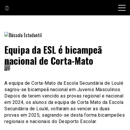
Skip
to
content
Jornal escolar da Escola Secundária de Loulé
Bússola Estudantil
Equipa da ESL é bicampeã
nacional de Corta-Mato
Martim
Horta
(12.ºUp2),
A equipa de Corta-Mato da Escola Secundária de Loulé
Bernardo
sagrou-se bicampeã nacional em Juvenis Masculinos.
Cunha
Depois de terem vencido as provas regional e nacional
(11.ºA),
em 2024, os alunos da equipa de Corta Mato da Escola
Vicente
Afonso
Secundária de Loulé, voltaram as vencer as duas
(
provas em 2025, sagrando-se desta forma bicampeões
12.ºB)
regionais e nacionais do Desporto Escolar.
e
Angel