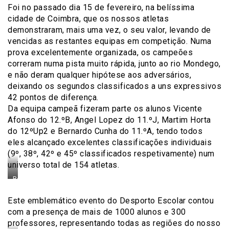
Lopez
Foi no passado dia 15 de fevereiro, na belíssima
(11.ºJ)
cidade de Coimbra, que os nossos atletas
a
demonstraram, mais uma vez, o seu valor, levando de
erguer
vencidas as restantes equipas em competição. Numa
o
prova excelentemente organizada, os campeões
troféu
de
correram numa pista muito rápida, junto ao rio Mondego,
melhor
e não deram qualquer hipótese aos adversários,
equipa
deixando os segundos classificados a uns expressivos
42 pontos de diferença.
Da equipa campeã fizeram parte os alunos Vicente
Afonso do 12.ºB, Angel Lopez do 11.ºJ, Martim Horta
do 12ºUp2 e Bernardo Cunha do 11.ºA, tendo todos
eles alcançado excelentes classificações individuais
(9º, 38º, 42º e 45º classificados respetivamente) num
universo total de 154 atletas.
Bernardo
Cunha
(11.ºA),
Este emblemático evento do Desporto Escolar contou
Martim
com a presença de mais de 1000 alunos e 300
Horta
professores, representando todas as regiões do nosso
(12.ºUp2),