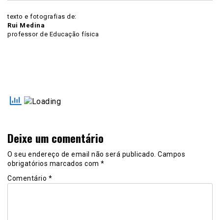
Bernardo
Cunha
texto e fotografias de:
(11.ºA),
Rui Medina
Vicente
professor de Educação física
Afonso
(
12.ºB)
e
Angel
Lopez
(11.ºJ)
preparando-
se
para
erguer
Deixe um comentário
o
troféu
de
O seu endereço de email não será publicado.
Campos
melhor
obrigatórios marcados com
*
equipa
Comentário
*