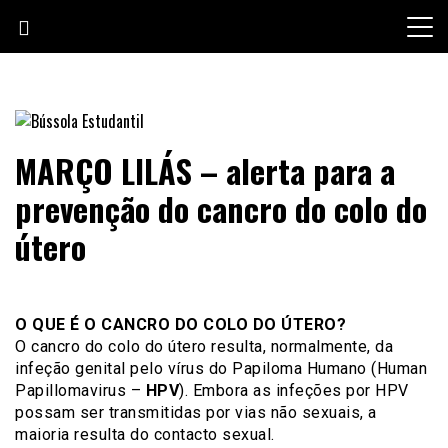
Skip
to
content
Jornal escolar da Escola Secundária de Loulé
Bússola Estudantil
MARÇO LILÁS – alerta para a
prevenção do cancro do colo do
útero
O QUE É O CANCRO DO COLO DO ÚTERO?
O cancro do colo do útero resulta, normalmente, da
infeção genital pelo vírus do Papiloma Humano (Human
Papillomavirus –
HPV
). Embora as infeções por HPV
possam ser transmitidas por vias não sexuais, a
maioria resulta do contacto sexual.