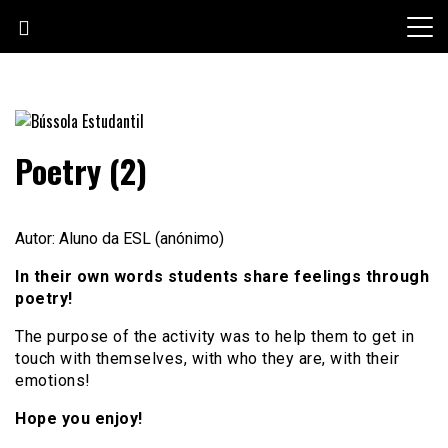
Skip
to
content
Jornal escolar da Escola Secundária de Loulé
Bússola Estudantil
Poetry (2)
Autor: Aluno da ESL (anónimo)
In their own words students share feelings through
poetry!
The purpose of the activity was to help them to get in
touch with themselves, with who they are, with their
emotions!
Hope you enjoy!